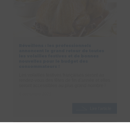
Réveillons : les professionnels
annoncent le grand retour de toutes
les volailles festives et de bonnes
nouvelles pour le budget des
consommateurs !
Les volailles festives françaises seront au
rendez-vous des fêtes de fin d'année et elles
seront accessibles au plus grand nombre !
4 décembre 2023
Lire l'article