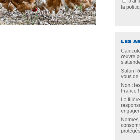
J’ai 
la politi
LES A
Canicule
œuvre po
s'attend
Salon Re
vous de l
Non : le
France !
La filiè
responsa
engageme
Normes U
consomma
protégé