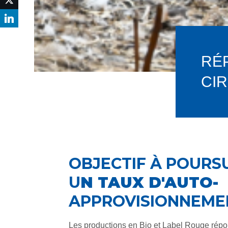
RÉ
CI
OBJECTIF À POURS
U
N TAUX D'AUTO-
APPROVISIONNEMENT
Les productions en Bio et Label Rouge répond