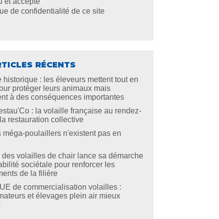
lu et accepte
que de confidentialité de ce site
RTICLES RÉCENTS
 historique : les éleveurs mettent tout en
ur protéger leurs animaux mais
ent à des conséquences importantes
stau'Co : la volaille française au rendez-
a restauration collective
s méga-poulaillers n'existent pas en
re des volailles de chair lance sa démarche
bilité sociétale pour renforcer les
nts de la filière
E de commercialisation volailles :
teurs et élevages plein air mieux
s