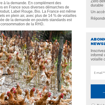
Zéro déf
ndre à la demande. En complément des
durable
vées en France sous diverses démarches de
 Produit, Label Rouge, Bio. La France est même
Un accès
 en plein air, avec plus de 14 % de volailles
Répondre
ée de la demande en poulets standards est
la consommation de la RHD.
ABONN
NEWS
Inscrive
informé 
volaille 