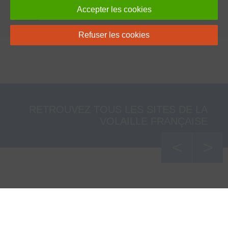
J’ai lu et accepte
la politique de confidentialité de
Accepter les cookies
ce site
Refuser les cookies
RETROUVEZ TOUS LES SITES DE LA
VOLAILLE FRANÇAISE
<
>