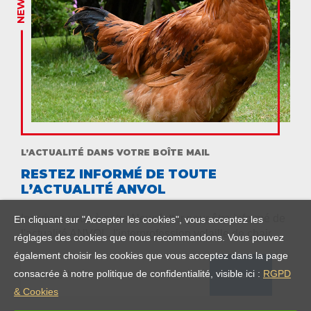
L’ACTUALITÉ DANS VOTRE BOÎTE MAIL
RESTEZ INFORMÉ DE TOUTE
L’ACTUALITÉ ANVOL
Inscrivez-vous à notre Newsletter pour être informé de
En cliquant sur "Accepter les cookies", vous acceptez les
l'actualité ANVOL, l'interprofession volaille de chair.
réglages des cookies que nous recommandons. Vous pouvez
également choisir les cookies que vous acceptez dans la page
consacrée à notre politique de confidentialité, visible ici :
RGPD
& Cookies