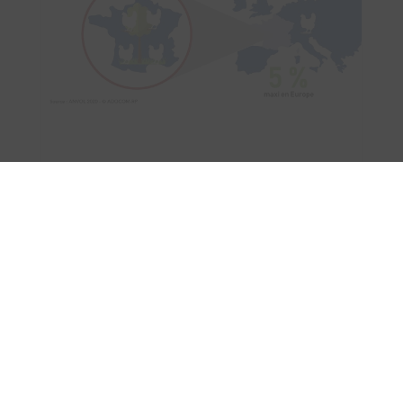
La volaille française : des modes
d'élevages adaptés à toutes les
attentes des consommateurs
Élevage standard, plein air, production bio,
Label rouge… autant d’appellations que de
savoir-faire spécifiques français cherchant à
maximiser le bien-être animal et le respect
de l’environnement.
28 février 2022
Lire l'article