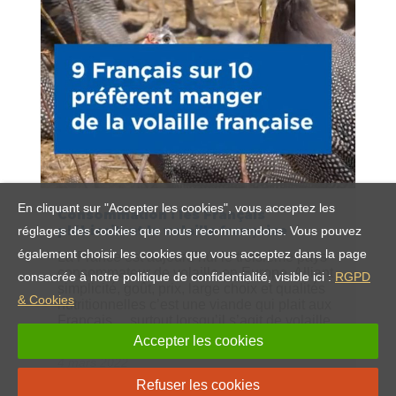
En cliquant sur "Accepter les cookies", vous acceptez les
Consommation : les Français
plébiscitent la volaille française
réglages des cookies que nous recommandons. Vous pouvez
également choisir les cookies que vous acceptez dans la page
La France est aujourd’hui le troisième pays
consommateur de volaille en Europe. Alliant
consacrée à notre politique de confidentialité, visible ici :
RGPD
simplicité, goût, prix, large choix et qualités
& Cookies
nutritionnelles c’est une viande qui plait aux
Français… surtout lorsqu’il s’agit de volaille
française !
Accepter les cookies
4 mars 2022
Refuser les cookies