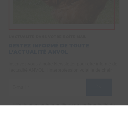
L’ACTUALITÉ DANS VOTRE BOÎTE MAIL
RESTEZ INFORMÉ DE TOUTE
L’ACTUALITÉ ANVOL
Inscrivez-vous à notre Newsletter pour être informé de
l'actualité ANVOL, l'interprofession volaille de chair.
J’ai lu et accepte
la politique de confidentialité de
ce site