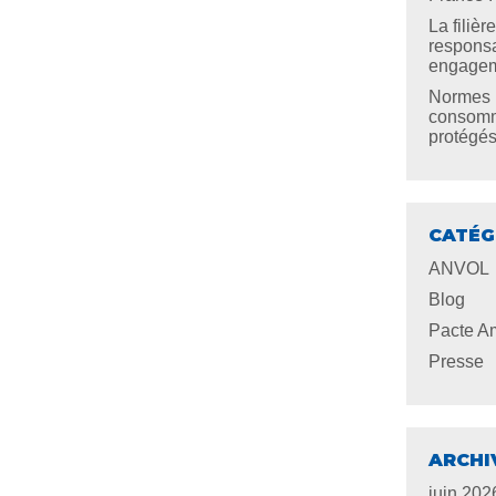
La filiè
responsa
engageme
Normes U
consomma
protégé
CATÉG
ANVOL
Blog
Pacte Am
Presse
ARCHI
juin 202