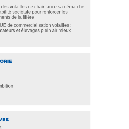
re des volailles de chair lance sa démarche
bilité sociétale pour renforcer les
nts de la filière
E de commercialisation volailles :
teurs et élevages plein air mieux
s
ORIE
bition
VES
6