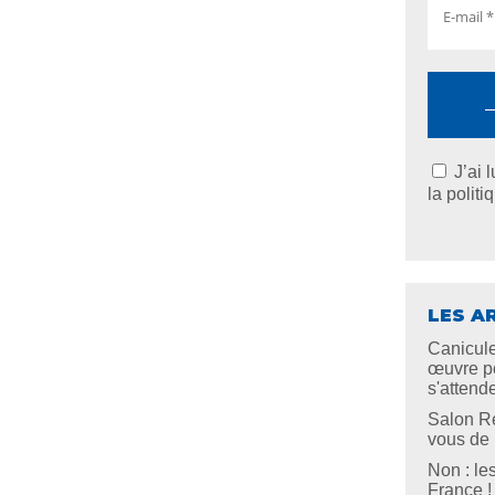
J’ai 
la politi
LES A
Canicule
œuvre po
s'attend
Salon Re
vous de l
Non : le
France !