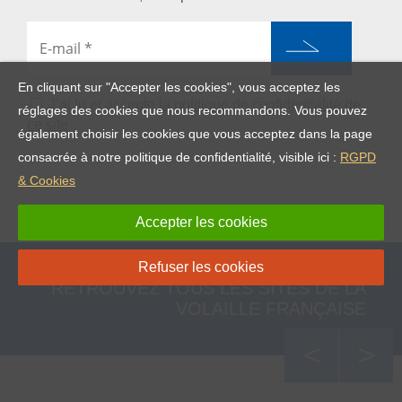
En cliquant sur "Accepter les cookies", vous acceptez les
J’ai lu et accepte
la politique de confidentialité de
réglages des cookies que nous recommandons. Vous pouvez
ce site
également choisir les cookies que vous acceptez dans la page
consacrée à notre politique de confidentialité, visible ici :
RGPD
& Cookies
Accepter les cookies
Refuser les cookies
RETROUVEZ TOUS LES SITES DE LA
VOLAILLE FRANÇAISE
<
>