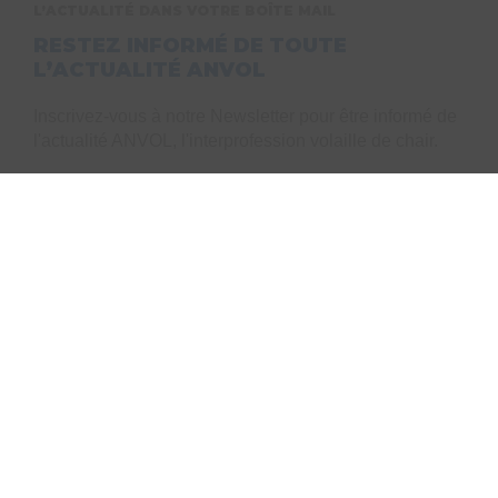
L’ACTUALITÉ DANS VOTRE BOÎTE MAIL
RESTEZ INFORMÉ DE TOUTE
L’ACTUALITÉ ANVOL
Inscrivez-vous à notre Newsletter pour être informé de
l'actualité ANVOL, l'interprofession volaille de chair.
J’ai lu et accepte
la politique de confidentialité de
ce site