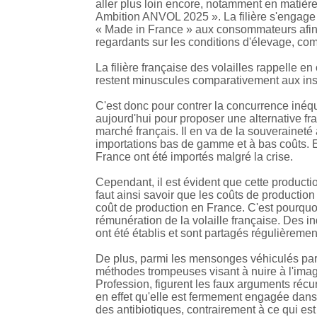
aller plus loin encore, notamment en matière
Ambition ANVOL 2025 ». La filière s'engage 
« Made in France » aux consommateurs afin
regardants sur les conditions d'élevage, com
La filière française des volailles rappelle e
restent minuscules comparativement aux inst
C'est donc pour contrer la concurrence inéqui
aujourd'hui pour proposer une alternative f
marché français. Il en va de la souveraineté
importations bas de gamme et à bas coûts.
France ont été importés malgré la crise.
Cependant, il est évident que cette productio
faut ainsi savoir que les coûts de production
coût de production en France. C'est pourquoi
rémunération de la volaille française. Des i
ont été établis et sont partagés régulièrement
De plus, parmi les mensonges véhiculés par c
méthodes trompeuses visant à nuire à l'im
Profession, figurent les faux arguments récurr
en effet qu'elle est fermement engagée da
des antibiotiques, contrairement à ce qui est 