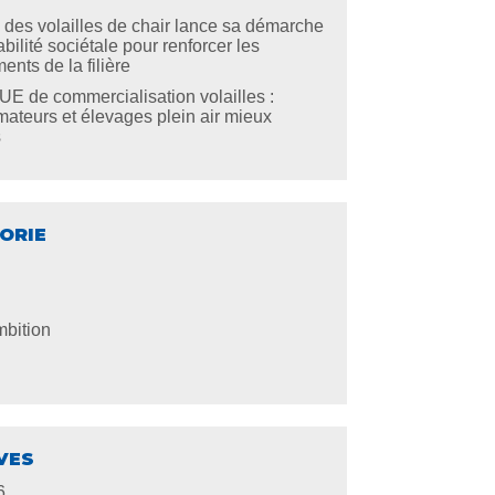
re des volailles de chair lance sa démarche
bilité sociétale pour renforcer les
nts de la filière
E de commercialisation volailles :
teurs et élevages plein air mieux
s
ORIE
bition
VES
6