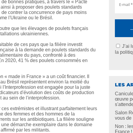
 de bonnes pratiques, à travers le « Pacte
ainsi à proposer des poulets standards
 de contrer la concurrence de pays moins
me l'Ukraine ou le Brésil.
n outre que les élevages de poulets français
allations ukrainiennes.
table de ces pays que la filière investit
J’ai 
rançaise à la demande en poulets standards du
la politi
 alimentaire du pays, confronté à des
 En 2020, 41 % des poulets consommés en
n « made in France » a un coût financier. Il
 au Brésil représentent environ la moitié du
LES A
 l'Interprofession est engagée pour la juste
ndicateurs d'évolution des coûts de production
Canicule
 au sein de l'interprofession.
œuvre po
s'attend
es extrémistes et illustrant parfaitement leurs
Salon Re
age des femmes et des hommes de la
vous de l
ents sur les antibiotiques. La filière souligne
ns une démarche exemplaire dans le domaine
Non : le
affirmé par les militants.
France !