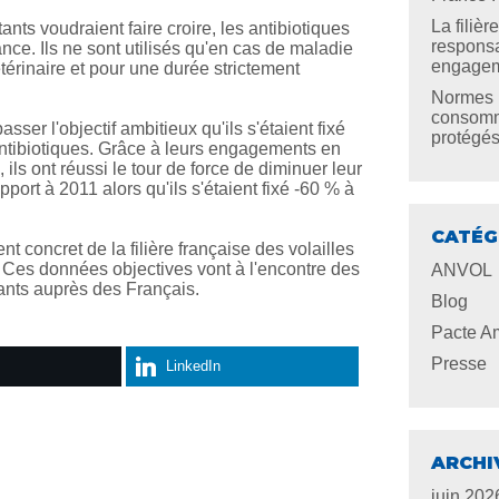
La filiè
ants voudraient faire croire, les antibiotiques
responsa
rance. Ils ne sont utilisés qu'en cas de maladie
engageme
étérinaire et pour une durée strictement
Normes U
consomma
ser l'objectif ambitieux qu'ils s'étaient fixé
protégé
 antibiotiques. Grâce à leurs engagements en
ils ont réussi le tour de force de diminuer leur
pport à 2011 alors qu'ils s'étaient fixé -60 % à
CATÉG
t concret de la filière française des volailles
. Ces données objectives vont à l'encontre des
ANVOL
ants auprès des Français.
Blog
Pacte Am
Presse
LinkedIn
ARCHI
juin 202