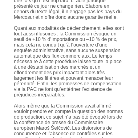
une fois qu’il est trop tard. L’”acte juridique”
présenté ce jour ne change rien. Elaboré en
dehors du texte légal, il n’engage pas les pays du
Mercosur et n’offre donc aucune garantie réelle.
Quant aux modalités de déclenchement, elles sont
tout aussi illusoires : la Commission évoque un
seuil de +10 % d’importations ou –10 % de prix,
mais cela ne conduit qu’à l’ouverture d’une
enquête administrative, sans aucune suspension
automatique des flux commerciaux. Le temps
nécessaire à cette procédure laisse toute la place
à une déstabilisation des marchés et un
effondrement des prix impactant alors très
largement les filières et pouvant menacer leur
pérennité. Enfin, les promesses de compensation
via la PAC ne font qu’entériner l’existence de
préjudices irréparables.
Alors même que la Commission avait affirmé
vouloir prendre en compte la question des normes
de production, ce sujet n’a pas été évoqué lors de
la conférence de presse du Commissaire
européen Maroš Šefčovič. Les distorsions de
concurrence et l’absence de contrôles sur les