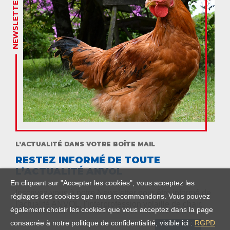
NEWSLETTER
L’ACTUALITÉ DANS VOTRE BOÎTE MAIL
RESTEZ INFORMÉ DE TOUTE
L’ACTUALITÉ ANVOL
En cliquant sur "Accepter les cookies", vous acceptez les
Inscrivez-vous à notre Newsletter pour être informé de
réglages des cookies que nous recommandons. Vous pouvez
l'actualité ANVOL, l'interprofession volaille de chair.
également choisir les cookies que vous acceptez dans la page
consacrée à notre politique de confidentialité, visible ici :
RGPD