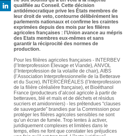
qualifiée au Conseil. Cette décision
antidémocratique prive les États membres de
leur droit de veto, contourne délibérément les
parlements nationaux et confirme les craintes
exprimées depuis des mois par les filières
agricoles françaises : l’Union avance au mépris
des Etats membres eux-mêmes et sans
garantir la réciprocité des normes de
production.
Pour les filières agricoles françaises - INTERBEV
(l’Interprofession Elevage et Viande), ANVOL
(l’Interprofession de la volaille de chair), AIBS
(l’Association Interprofessionnelle de la Betterave
et du Sucre), INTERCÉRÉALES (l’Interprofession
de la filière céréalière française), et Bioéthanol
France (producteurs d’alcool agricole à partir de
betteraves, blé et maïs et de déchets et résidus
sucriers et amidonniers) - les prétendues “clauses
de sauvegarde” brandies par la Commission pour
protéger les filières agricoles sensibles ne sont
qu’un écran de fumée. Trop lentes à activer,
juridiquement complexes et limitées dans le
temps, elles ne font que constater les préjudices