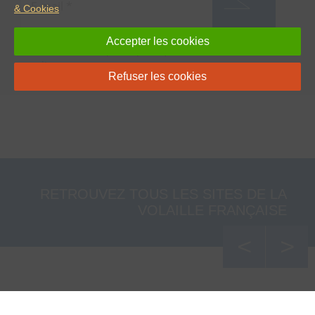
& Cookies
Accepter les cookies
J’ai lu et accepte
la politique de confidentialité de
ce site
Refuser les cookies
RETROUVEZ TOUS LES SITES DE LA
VOLAILLE FRANÇAISE
<
>