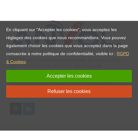
En cliquant sur "Accepter les cookies", vous acceptez les
réglages des cookies que nous recommandons. Vous pouvez
également choisir les cookies que vous acceptez dans la page
consacrée à notre politique de confidentialité, visible ici :
RGPD
ANVOL est l’interprofession volaille de chair. Créée
& Cookies
dans la dynamique des États Généraux de
l’Alimentation, ANVOL a été officiellement reconnue
Accepter les cookies
par arrêté en septembre 2018. Elle réunit 20
organisations représentatives de l’ensemble des
maillons de la filière de la volaille de chair : depuis
Refuser les cookies
l’accouvage jusqu’à la distribution et la restauration.
NAVIGATION